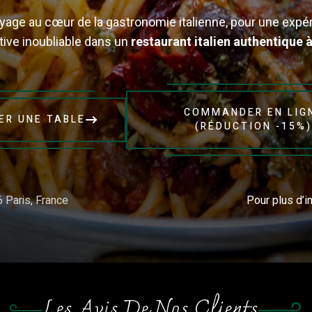
yage au cœur de la gastronomie italienne, pour une expé
tive inoubliable dans un
restaurant italien authentique à
COMMANDER EN LIG
ER UNE TABLE
(RÉDUCTION -15%
 Paris, France
Pour plus d’i
Les Avis De Nos Clients