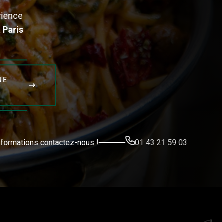
rience
 Paris
NE
)
01 43 21 59 03
nformations contactez-nous !