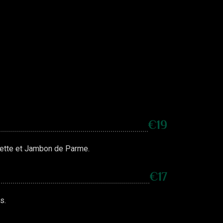
€19
quette et Jambon de Parme.
€17
s.